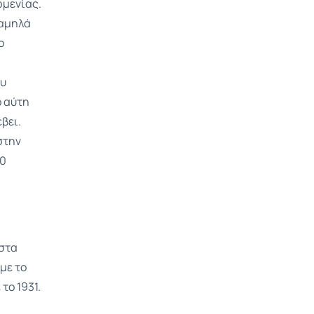
ρμενίας.
χαμηλά
ο
ου
ό αύτη
βει.
στην
30
 στα
με το
το 1931.