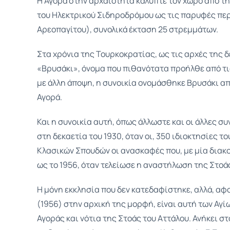
Η Αγορά στην αρχαιότητα κάλυπτε τον χώρο από τη
του Ηλεκτρικού Σιδηροδρόμου ως τις παρυφές περ
Αρεοπαγίτου), συνολικά έκταση 25 στρεμμάτων.
Στα χρόνια της Τουρκοκρατίας, ως τις αρχές της δ
«Βρυσάκι», όνομα που πιθανότατα προήλθε από τι
με άλλη άποψη, η συνοικία ονομάσθηκε Βρυσάκι απ
Αγορά.
Και η συνοικία αυτή, όπως άλλωστε και οι άλλες συ
στη δεκαετία του 1930, όταν οι, 350 ιδιοκτησίες 
Κλασικών Σπουδών οι ανασκαφές που, με μία διακο
ως το 1956, όταν τελείωσε η αναστήλωση της Στοά
Η μόνη εκκλησία που δεν κατεδαφίστηκε, αλλά, α
(1956) στην αρχική της μορφή, είναι αυτή των Αγί
Αγοράς και νότια της Στοάς του Αττάλου. Ανήκει 