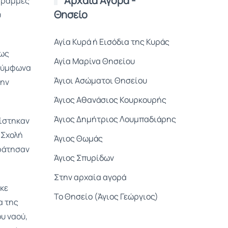
Αρχαία Αγορά -
 γραμμές
Θησείο
υ
Αγία Κυρά ή Εισόδια της Κυράς
 ως
Αγία Μαρίνα Θησείου
 Σύμφωνα
Άγιοι Ασώματοι Θησείου
την
Άγιος Αθανάσιος Κουρκουρής
Άγιος Δημήτριος Λουμπαδιάρης
φίστηκαν
 Σχολή
Άγιος Θωμάς
κράτησαν
Άγιος Σπυρίδων
Στην αρχαία αγορά
κε
Το Θησείο (Άγιος Γεώργιος)
α της
υ ναού,