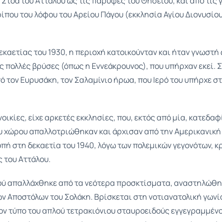
 Στοά του Αττάλου ως τις παρυφές του Θησείου, και από τις
ίπου του λόφου του Αρείου Πάγου (εκκλησία Αγίου Διονυσίο
εκαετίας του 1930, η περιοχή κατοικούνταν και ήταν γνωστή
ς πολλές βρύσες (όπως η Εννεάκρουνος), που υπήρχαν εκεί.
ό τον Ευρυσάκη, τον Σαλαμίνιο ήρωα, που Ιερό του υπήρχε σ
νοικίες, είχε αρκετές εκκλησίες, που, εκτός από μία, κατεδα
του χώρου απαλλοτριώθηκαν και άρχισαν από την Αμερικανική
πή στη δεκαετία του 1940, λόγω των πολεμικών γεγονότων, 
ς του Αττάλου.
φού απαλλάχθηκε από τα νεότερα προσκτίσματα, αναστηλώθη
ων Αποστόλων του Σολάκη. Βρίσκεται στη νοτιανατολική γωνί
στον τύπο του απλού τετρακιόνιου σταυροειδούς εγγεγραμμένο