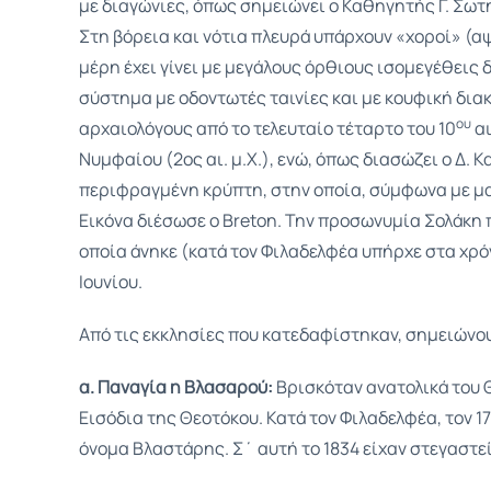
με διαγώνιες, όπως σημειώνει ο Καθηγητής Γ. Σωτ
Στη βόρεια και νότια πλευρά υπάρχουν «χοροί» (αψ
μέρη έχει γίνει με μεγάλους όρθιους ισομεγέθεις
σύστημα με οδοντωτές ταινίες και με κουφική δια
ου
αρχαιολόγους από το τελευταίο τέταρτο του 10
αι
Νυμφαίου (2ος αι. μ.Χ.), ενώ, όπως διασώζει ο Δ. 
περιφραγμένη κρύπτη, στην οποία, σύμφωνα με μα
Εικόνα διέσωσε ο Breton. Την προσωνυμία Σολάκη π
οποία άνηκε (κατά τον Φιλαδελφέα υπήρχε στα χρό
Ιουνίου.
Από τις εκκλησίες που κατεδαφίστηκαν, σημειώνου
α. Παναγία η Βλασαρού:
Βρισκόταν ανατολικά του 
Εισόδια της Θεοτόκου. Κατά τον Φιλαδελφέα, τον 17
όνομα Βλαστάρης. Σ΄ αυτή το 1834 είχαν στεγαστεί