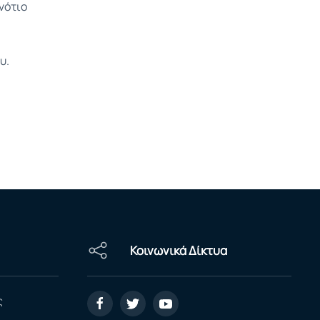
 νότιο
υ.
Κοινωνικά Δίκτυα
ς