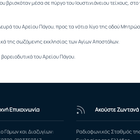
που βρισκόταν μέσα σε πύργο του Ιουστινιάνειου τείχους, στο
λευρά του Αρείου Πάγου, προς τα νότια λίγο της οδού Μητρώο
τικά της σωζόμενης εκκλησίας των Αγίων Αποστόλων.
ν βορειοδυτικά του Αρείου Πάγου.
χνή Επικοινωνία
Ακούστε Ζωντανά
ο Γάμων και Διαζυγίων:
Ραδιοφωνικός Σταθμός τη