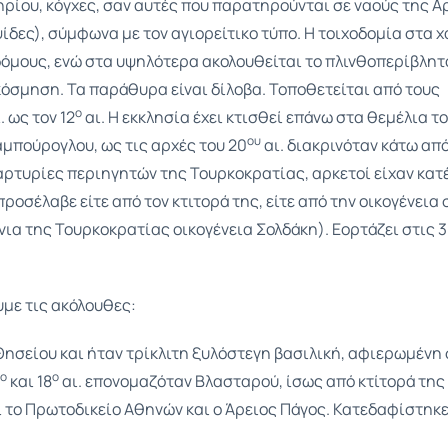
ηρίου, κόγχες, σαν αυτές που παρατηρούνται σε ναούς της Α
ίδες), σύμφωνα με τον αγιορείτικο τύπο. Η τοιχοδομία στα 
 δόμους, ενώ στα υψηλότερα ακολουθείται το πλινθοπερίβλητ
κόσμηση. Τα παράθυρα είναι δίλοβα. Τοποθετείται από τους
ο
. ως τον 12
αι. Η εκκλησία έχει κτισθεί επάνω στα θεμέλια τ
ου
Καμπούρογλου, ως τις αρχές του 20
αι. διακρινόταν κάτω απ
ρτυρίες περιηγητών της Τουρκοκρατίας, αρκετοί είχαν κατέ
ροσέλαβε είτε από τον κτιτορά της, είτε από την οικογένεια 
νια της Τουρκοκρατίας οικογένεια Σολδάκη). Εορτάζει στις 
με τις ακόλουθες:
Θησείου και ήταν τρίκλιτη ξυλόστεγη βασιλική, αφιερωμένη
ο
ο
και 18
αι. επονομαζόταν Βλασταρού, ίσως από κτίτορά της 
 το Πρωτοδικείο Αθηνών και ο Άρειος Πάγος. Κατεδαφίστηκε 