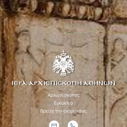
Αρχιεπίσκοπος
Εγκύκλια
Βρείτε την ενορία σας