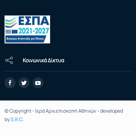
Κοινωνικά Δίκτυα
© Copyright - Ιερά Αρχιεπισκοπή Αθηνών - developed
by
S.R.C.