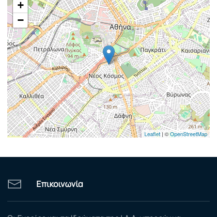
+
−
Leaflet
| ©
OpenStreetMap
Επικοινωνία