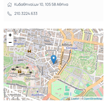
Κυδαθηναίων 10, 105 58 Αθήνα
210.3224.633
+
−
Leaflet
| ©
OpenStreetMap