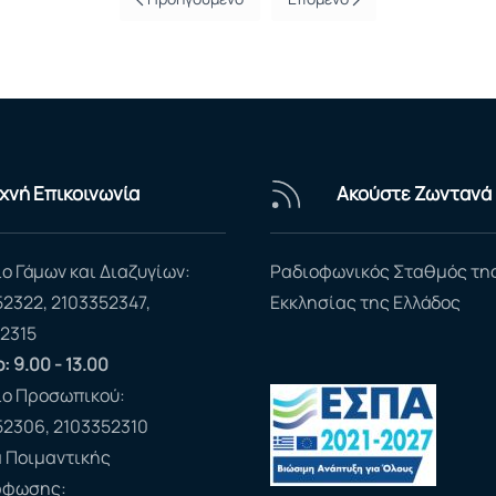
χνή Επικοινωνία
Ακούστε Ζωντανά
ο Γάμων και Διαζυγίων:
Ραδιοφωνικός Σταθμός τη
52322, 2103352347,
Εκκλησίας της Ελλάδος
2315
: 9.00 - 13.00
ίο Προσωπικού:
52306, 2103352310
 Ποιμαντικής
ρφωσης: