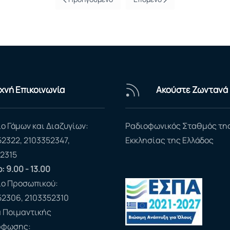
χνή Επικοινωνία
Ακούστε Ζωντανά
ο Γάμων και Διαζυγίων:
Ραδιοφωνικός Σταθμός τη
52322, 2103352347,
Εκκλησίας της Ελλάδος
2315
: 9.00 - 13.00
ίο Προσωπικού:
52306, 2103352310
 Ποιμαντικής
ρφωσης: