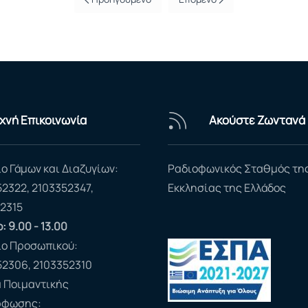
χνή Επικοινωνία
Ακούστε Ζωντανά
ο Γάμων και Διαζυγίων:
Ραδιοφωνικός Σταθμός τη
52322, 2103352347,
Εκκλησίας της Ελλάδος
2315
: 9.00 - 13.00
ίο Προσωπικού:
52306, 2103352310
 Ποιμαντικής
ρφωσης: