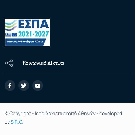
Κοινωνικά Δίκτυα
© Copyright - Ιερά Αρχιεπισκοπή Αθηνών - developed
by
S.R.C.