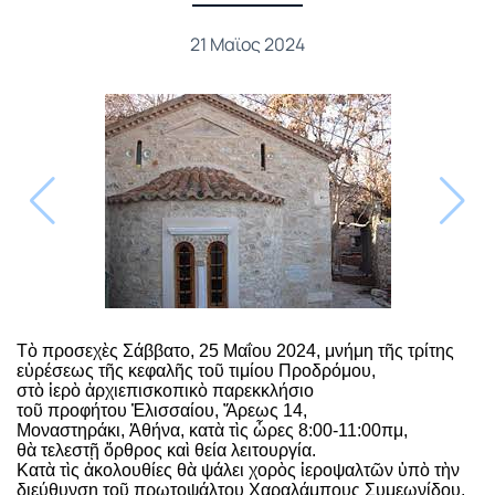
21 Μαϊος 2024
Τ
ὸ
προσεχ
ὲ
ς Σάββατο, 25 Μαΐου 2024, μνήμη τ
ῆ
ς τρίτης
ε
ὑ
ρέσεως τ
ῆ
ς κεφαλ
ῆ
ς το
ῦ
τιμίου Προδρόμου,
στ
ὸ
ἱ
ερ
ὸ
ἀ
ρχιεπισκοπικ
ὸ
παρεκκλήσιο
το
ῦ
προφήτου
Ἐ
λισσαίου,
Ἄ
ρεως 14,
Μοναστηράκι,
Ἀ
θήνα, κατ
ὰ
τ
ὶ
ς
ὧ
ρες 8:00-11:00πμ,
θ
ὰ
τελεστ
ῇ
ὄ
ρθρος κα
ὶ
θεία λειτουργία.
Κατ
ὰ
τ
ὶ
ς
ἀ
κολουθίες θ
ὰ
ψάλει χορ
ὸ
ς
ἱ
εροψαλτ
ῶ
ν
ὑ
π
ὸ
τ
ὴ
ν
διεύθυνση το
ῦ
πρωτοψάλτου Χαραλάμπους Συμεωνίδου,