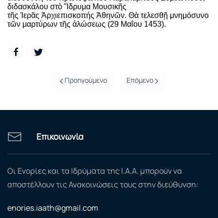
διδασκάλου στ
ὸ
Ἵ
δρυμα Μουσικ
ῆ
ς
τ
ῆ
ς
Ἱ
ερ
ᾶ
ς
Ἀ
ρχιεπισκοπής
Ἀ
θην
ῶ
ν. Θὰ τελεσθῇ μνημόσυνο
τῶν μαρτύρων τῆς ἁλώσεως (29 Μαΐου 1453).
Προηγούμενο
Επόμενο
Επικοινωνία
Οι Ενορίες και τα Ιδρύματα της Ι.Α.Α. μπορούν να
αποστέλλουν τις Ανακοινώσεις τους στην διεύθυνση:
enories.iaath@gmail.com