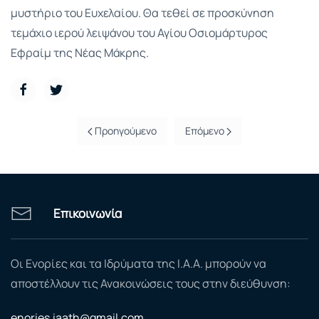
μυστήριο του Ευχελαίου. Θα τεθεί σε προσκύνηση
τεμάχιο ιερού λειψάνου του Αγίου Οσιομάρτυρος
Εφραίμ της Νέας Μάκρης.
Προηγούμενο
Επόμενο
Επικοινωνία
Οι Ενορίες και τα Ιδρύματα της Ι.Α.Α. μπορούν να
αποστέλλουν τις Ανακοινώσεις τους στην διεύθυνση:
enories.iaath@gmail.com