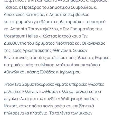
χαιρέτησαν την εκδήλωση ο Αντιδήμαρχος κ. Κυριάκος
Τάσιος, ο Πρόεδρος του Δημοτικού Συμβουλίου κ.
Απόστολος Κατσιφός, η Δημοτική Σύμβουλος
επιτετραμμένη για θέματα πολιτισμού και τουρισμού
κα. Ασπασία Τριανταφύλλου, ο Γεν. Γραμματέας του
Mozarteum Hellas κ. Κώστας Ιατρού και ο Γεν.
Διευθυντής του Ιδρύματος Νεότητας και Οικογένειας
της Ιεράς Αρχιεπισκοπής Αθηνών π. Συμεών
Βενετσιάνος, ο οποίος μετέφερε προς όλους τις θερμές
πατρικές ευχές του Μακαριωτάτου Αρχιεπισκόπου
Αθηνών και πάσης Ελλάδος κ. Ιερωνύμου.
Ήταν ένα Σαββατοκύριακο γεμάτο υπέροχες γνωστές
μελωδίες Ελλήνων Συνθετών αλλά και μελωδίες του
μεγάλου Αυστριακού συνθέτη Wolfgang Amadeus
Mozart, κάτω από τα πανέμορφα και επιβλητικά
πηλιορείτικα πλατάνια. Το ταλέντο των μικρών