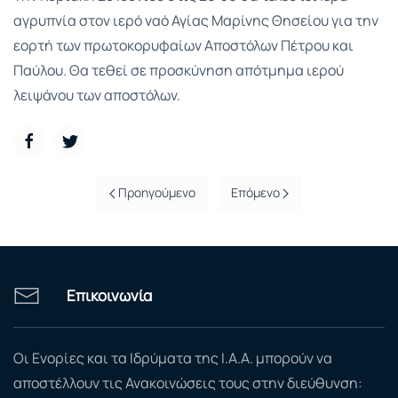
αγρυπνία στον ιερό ναό Αγίας Μαρίνης Θησείου για την
εορτή των πρωτοκορυφαίων Αποστόλων Πέτρου και
Παύλου. Θα τεθεί σε προσκύνηση απότμημα ιερού
λειψάνου των αποστόλων.
Προηγούμενο
Επόμενο
Επικοινωνία
Οι Ενορίες και τα Ιδρύματα της Ι.Α.Α. μπορούν να
αποστέλλουν τις Ανακοινώσεις τους στην διεύθυνση: