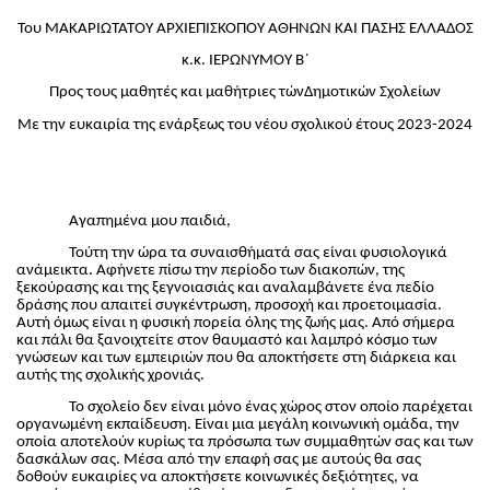
Του ΜΑΚΑΡΙΩΤΑΤΟΥ ΑΡΧΙΕΠΙΣΚΟΠΟΥ ΑΘΗΝΩΝ ΚΑΙ ΠΑΣΗΣ ΕΛΛΑΔΟΣ
κ.κ. ΙΕΡΩΝΥΜΟΥ Β΄
Προς τους μαθητές και μαθήτριες τώνΔημοτικών Σχολείων
Με την ευκαιρία της ενάρξεως του νέου σχολικού έτους 2023-2024
Αγαπημένα μου παιδιά,
Τούτη την ώρα τα συναισθήματά σας είναι φυσιολογικά
ανάμεικτα. Αφήνετε πίσω την περίοδο των διακοπών, της
ξεκούρασης και της ξεγνοιασιάς και αναλαμβάνετε ένα πεδίο
δράσης που απαιτεί συγκέντρωση, προσοχή και προετοιμασία.
Αυτή όμως είναι η φυσική πορεία όλης της ζωής μας. Από σήμερα
και πάλι θα ξανοιχτείτε στον θαυμαστό και λαμπρό κόσμο των
γνώσεων και των εμπειριών που θα αποκτήσετε στη διάρκεια και
αυτής της σχολικής χρονιάς.
Το σχολείο δεν είναι μόνο ένας χώρος στον οποίο παρέχεται
οργανωμένη εκπαίδευση. Είναι μια μεγάλη κοινωνική ομάδα, την
οποία αποτελούν κυρίως τα πρόσωπα των συμμαθητών σας και των
δασκάλων σας. Μέσα από την επαφή σας με αυτούς θα σας
δοθούν ευκαιρίες να αποκτήσετε κοινωνικές δεξιότητες, να