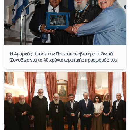
Η Αμοργός τίμησε τον Πρωτοπρεσβύτερο π. Θωμά
Συνοδινό για τα 40 χρόνια ιερατικής προσφοράς του