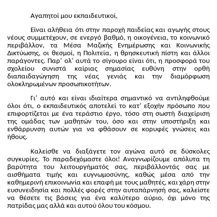
Αγαπητοί μου εκπαιδευτικοί,
Είναι αλήθεια ότι στην παροχή παιδείας και αγωγής στους
νέους συμμετέχουν, σε ενεργό βαθμό, η οικογένεια, το κοινωνικό
περιβάλλον, τα Μέσα Μαζικής Ενημέρωσης και Κοινωνικής
Δικτύωσης, οι θεσμοί, η Πολιτεία, η θρησκευτική πίστη και άλλοι
παράγοντες. Παρ’ ολ’ αυτά το σίγουρο είναι ότι, η προσφορά του
σχολείου συνιστά καίριας σημασίας ευθύνη στην ορθή
διαπαιδαγώγηση της νέας γενιάς και την διαμόρφωση
ολοκληρωμένων προσωπικοτήτων.
Γι’ αυτό και είναι ιδιαίτερα σημαντικό να αντιληφθούμε
όλοι ότι, ο εκπαιδευτικός αποτελεί το κατ’ εξοχήν πρόσωπο που
επιφορτίζεται με ένα τεράστιο έργο, τόσο στη σωστή διαχείριση
της ομάδας των μαθητών του, όσο και στην υποστήριξη και
ενθάρρυνση αυτών για να φθάσουν σε κορυφές γνώσεις και
ήθους.
Καλείσθε να διαξάγετε τον αγώνα αυτό σε δύσκολες
συγκυρίες. Το παραδεχόμαστε όλοι! Αναγνωρίζουμε απόλυτα τη
βαρύτητα του λειτουργήματός σας, περιβάλλοντάς σας με
αισθήματα τιμής και ευγνωμοσύνης, καθώς μέσα από την
καθημερινή επικοινωνία και επαφή με τους μαθητές, και χάρη στην
ευσυνειδησία και πολλές φορές στην αυταπάρνησή σας, καλείστε
να θέσετε τις βάσεις για ένα καλύτερο αύριο, όχι μόνο της
πατρίδας μας αλλά και αυτού όλου του κόσμου.