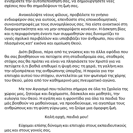
ενισχύσετε την αυτοπεποίθησή σας, να δημιουργήσετε νέες
σχέσεις που θα σημαδέψουν τη ζωή σας.
Ανακαλύψτε νέους φίλους, προβάλετε το γνήσιο
ενδιαφέρον σας για αυτούς, επενδύστε στις εποικοδομητικές
συναναστροφές με τους συνομηλίκους σας. Να είστε ανεκτικοί στη
διαφορετικότητα και να μην απορρίψετε κανέναν. Η άσκηση βίας
και η περιφρόνηση έναντι των συμμαθητών σας δυναμιτίζει το
υγιές σχολικό περιβάλλον και υποβιβάζει τον άνθρωπο, που είναι
πλασμένος κατ' εικόνα και ομοίωση Θεού.
Διότι βέβαια, πέρα από τις γνώσεις και τα άλλα εφόδια που
θα σας βοηθήσουν να πετύχετε στη σταδιοδρομία σας, σταθερός
στόχος σας θα πρέπει να είναι να πλησιάσετε τον Χριστό για να
πετύχετε ό,τι βαθιά επιθυμεί η ψυχή σας: τη χαρά, τη γαλήνη και
την αξιοπρέπεια της ανθρώπινης ύπαρξης. Η πορεία για την
επιτυχία αυτού του στόχου, συντελείται με τον φωτισμό της χάρης
του Θεού, μέσα από τον καθημερινό μας πνευματικό αγώνα.
Με τον Αγιασμό που τελείται σήμερα σε όλα τα Σχολεία της
χώρας μας, ζητούμε και δεχόμαστε, δάσκαλοι και μαθητές, την
ευλογία του Θεού. Η αγάπη και η φροντίδα για όλα τα παιδιά Του
μάς βοηθούν να μαθαίνουμε, να προοδεύουμε, να αγαπάμε τους
ανθρώπους και τη φύση γύρω μας, να ζούμε μια όμορφη ζωή.
Καλή αρχή, παιδιά μου!
Εύχομαι επίσης δύναμη και επιτυχία στους εκπαιδευτικούς
μας και στους γονείς σας.