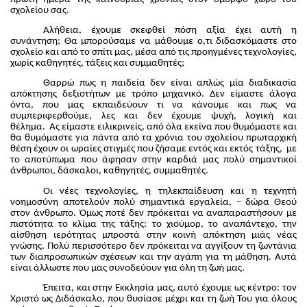
σχολείου σας.
Αλήθεια, έχουμε σκεφθεί πόση αξία έχει αυτή η
συνάντηση; Θα μπορούσαμε να μάθουμε ο,τι διδασκόμαστε στο
σχολείο και από το σπίτι μας, μέσα από τις προηγμένες τεχνολογίες,
χωρίς καθηγητές, τάξεις και συμμαθητές;
Θαρρώ πως η παιδεία δεν είναι απλώς μία διαδικασία
απόκτησης δεξιοτήτων με τρόπο μηχανικό. Δεν είμαστε άλογα
όντα, που μας εκπαιδεύουν τι να κάνουμε και πως να
συμπεριφερθούμε, λες και δεν έχουμε ψυχή, λογική και
θέλημα. Ας είμαστε ειλικρινείς, από όλα εκείνα που θυμόμαστε και
θα θυμόμαστε για πάντα από τα χρόνια του σχολείου πρωταρχική
θέση έχουν οι ωραίες στιγμές που ζήσαμε εντός και εκτός τάξης, με
το αποτύπωμα που άφησαν στην καρδιά μας πολύ σημαντικοί
άνθρωποι, δάσκαλοι, καθηγητές, συμμαθητές.
Οι νέες τεχνολογίες, η τηλεκπαίδευση και η τεχνητή
νοημοσύνη αποτελούν πολύ σημαντικά εργαλεία, – δώρα Θεού
στον άνθρωπο. Όμως ποτέ δεν πρόκειται να αναπαραστήσουν με
πιστότητα το κλίμα της τάξης: το χιούμορ, το αναπάντεχο, την
αίσθηση ιερότητας μπροστά στην κοινή απόκτηση μιάς νέας
γνώσης. Πολύ περισσότερο δεν πρόκειται να αγγίξουν τη ζωντάνια
των διαπροσωπικών σχέσεων και την αγάπη για τη μάθηση. Αυτά
είναι άλλωστε που μας συνοδεύουν για όλη τη ζωή μας.
Έπειτα, και στην Εκκλησία μας, αυτό έχουμε ως κέντρο: τον
Χριστό ως Διδάσκαλο, που θυσίασε μέχρι και τη ζωή Του για όλους