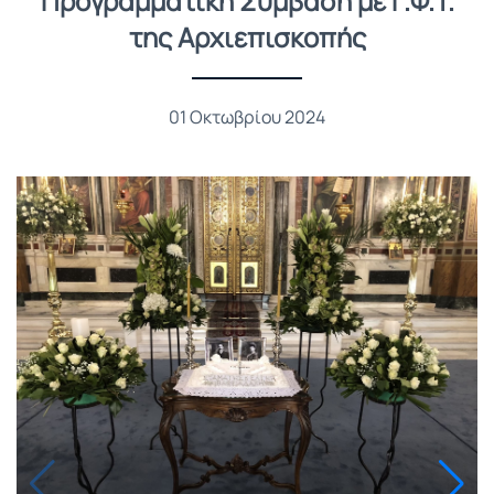
Προγραμματική Σύμβαση με Γ.Φ.Τ.
της Αρχιεπισκοπής
01 Οκτωβρίου 2024