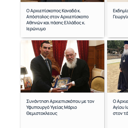
Ο Αρχιεπίσκοπος Καναδά κ.
Εκδημί
Απόστολος στον Αρχιεπίσκοπο
Γεωργί
Αθηνών και πάσης Ελλάδος κ.
Ιερώνυμο
Συνάντηση Αρχιεπισκόπου με τον
Ο Αρχι
Υφυπουργό Υγείας Μάριο
Αγίου Ι
Θεμιστοκλέους
στον τ