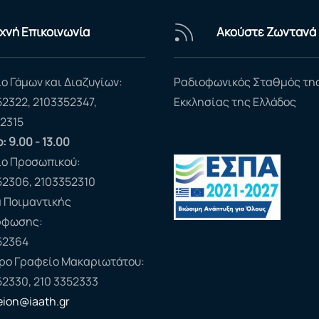
χνή Επικοινωνία
Ακούστε Ζωντανά
ο Γάμων και Διαζυγίων:
Ραδιοφωνικός Σταθμός τη
52322, 2103352347,
Εκκλησίας της Ελλάδος
2315
: 9.00 - 13.00
ίο Προσωπικού:
52306, 2103352310
 Ποιμαντικής
ρφωσης:
52364
ερο Γραφείο Μακαριωτάτου:
52330, 210 3352333
feion@iaath.gr