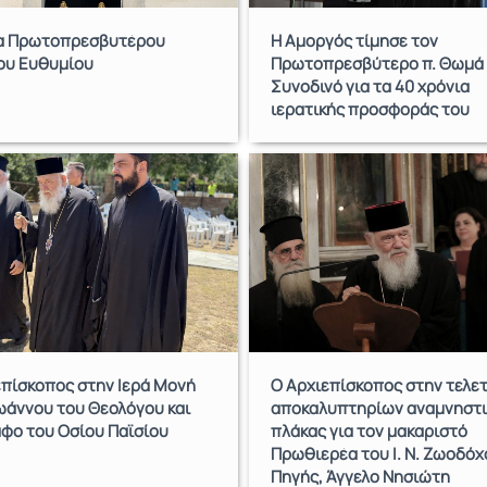
α Πρωτοπρεσβυτέρου
Η Αμοργός τίμησε τον
ου Ευθυμίου
Πρωτοπρεσβύτερο π. Θωμά
Συνοδινό για τα 40 χρόνια
ιερατικής προσφοράς του
επίσκοπος στην Ιερά Μονή
Ο Αρχιεπίσκοπος στην τελε
ωάννου του Θεολόγου και
αποκαλυπτηρίων αναμνηστι
άφο του Οσίου Παϊσίου
πλάκας για τον μακαριστό
Πρωθιερέα του Ι. Ν. Ζωοδόχ
Πηγής, Άγγελο Νησιώτη