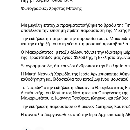
Πηγή: Γραφείο Τύπου Ι.Α.Α.
Φωτογραφίες: Χρήστος Μπόνης
Με μεγάλη επιτυχία πραγματοποιήθηκε το βράδυ της Τετ
αποτέλεσε την επίσημη πρώτη παρουσίαση της Μικτής Ν
Την εκδήλωση τίμησε με την παρουσία του, ο Μακαριώτα
και την στήριξή του στη νέα αυτή μουσική πρωτοβουλία τ
Ο Μακαριώτατος, μεταξύ άλλων, τόνισε την ιδιαίτερη μέ
της Προστάτιδός μας Αγίας Φιλοθέης, η Εκκλησία αγωνιά 
Υπογράμμισε δε, ότι «οι νέοι άνθρωποι στην Εκκλησία απ
Η Μικτή Νεανική Χορωδία της Ιεράς Αρχιεπισκοπής Αθην
καθοδήγηση και διδασκαλία του καταξιωμένου μουσικού
Το "παρών" στην εκδήλωση έδωσαν, ο Θεοφιλέστατος Επ
Διευθυντής του Ιδρύματος Νεότητος και Οικογένειας της 
Μακαριωτάτου κ. Ιωάννης Τσούρας, κληρικοί και πλήθος
Την εκδήλωση παρουσίασε ο Διάκονος Σωτήριος Κουτσο
Η συναυλία διοργανώθηκε από την Ιερά Αρχιεπισκοπή Αθην