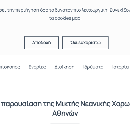
σει την περιήγηση όσο το δυνατόν πιο λειτουργική. Συνεχίζο
τα cookies μας.
Αποδοχή
Όχι ευχαριστώ
πίσκοπος
Ενορίες
Διοίκηση
Ιδρύματα
Ιστορία
 παρουσίαση της Μικτής Νεανικής Χορωδ
Αθηνών