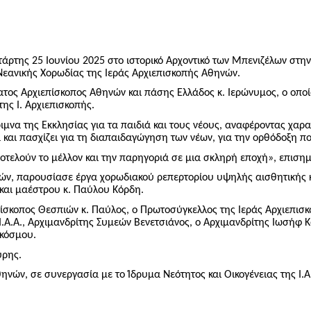
άρτης 25 Ιουνίου 2025 στο ιστορικό Αρχοντικό των Μπενιζέλων στη
εανικής Χορωδίας της Ιεράς Αρχιεπισκοπής Αθηνών.
τος Αρχιεπίσκοπος Αθηνών και πάσης Ελλάδος κ. Ιερώνυμος, ο οπο
ης Ι. Αρχιεπισκοπής.
ριμνα της Εκκλησίας για τα παιδιά και τους νέους, αναφέροντας χα
και πασχίζει για τη διαπαιδαγώγηση των νέων, για την ορθόδοξη πο
οτελούν το μέλλον και την παρηγοριά σε μια σκληρή εποχή», επισημα
ών, παρουσίασε έργα χορωδιακού ρεπερτορίου υψηλής αισθητικής κ
 και μαέστρου κ. Παύλου Κόρδη.
ίσκοπος Θεσπιών κ. Παύλος, ο Πρωτοσύγκελλος της Ιεράς Αρχιεπισ
Ι.Α.Α., Αρχιμανδρίτης Συμεών Βενετσιάνος, ο Αρχιμανδρίτης Ιωσήφ 
 κόσμου.
ύρης.
ών, σε συνεργασία με το Ίδρυμα Νεότητος και Οικογένειας της Ι.Α.