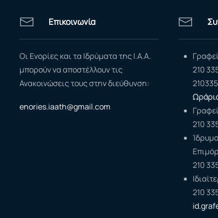
Επικοινωνία
Συ
Οι Ενορίες και τα Ιδρύματα της Ι.Α.Α.
Γραφεί
μπορούν να αποστέλλουν τις
210 33
Ανακοινώσεις τους στην διεύθυνση:
210335
Ωράριο
enories.iaath@gmail.com
Γραφε
210 33
Ίδρυμα
Επιμό
210 33
Ιδιαίτ
210 33
id.gra