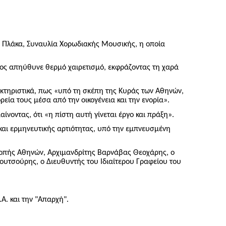
ν Πλάκα, Συναυλία Χορωδιακής Μουσικής, η οποία
ίος απηύθυνε θερμό χαιρετισμό, εκφράζοντας τη χαρά
ρακτηριστικά, πως «υπό τη σκέπη της Κυράς των Αθηνών,
ρεία τους μέσα από την οικογένεια και την ενορία».
ίνοντας, ότι «η πίστη αυτή γίνεται έργο και πράξη».
αι ερμηνευτικής αρτιότητας, υπό την εμπνευσμένη
κοπής Αθηνών, Αρχιμανδρίτης Βαρνάβας Θεοχάρης, ο
Κουτσούρης, ο Διευθυντής του Ιδιαίτερου Γραφείου του
Α. και την "Απαρχή".