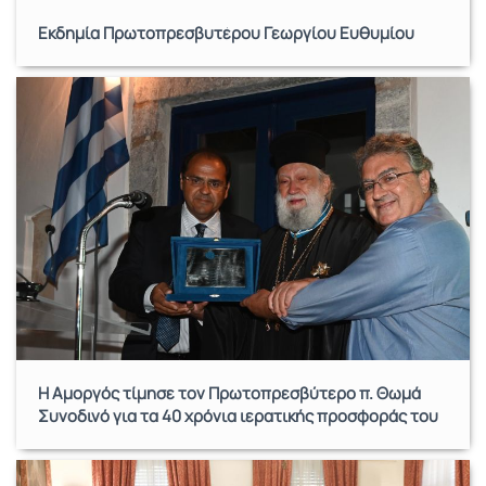
Εκδημία Πρωτοπρεσβυτέρου Γεωργίου Ευθυμίου
Η Αμοργός τίμησε τον Πρωτοπρεσβύτερο π. Θωμά
Συνοδινό για τα 40 χρόνια ιερατικής προσφοράς του