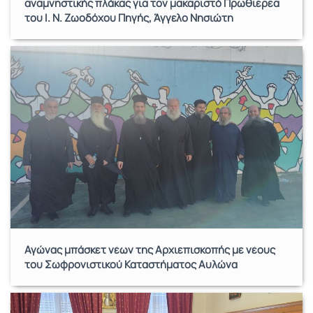
αναμνηστικής πλάκας για τον μακαριστό Πρωθιερέα
του Ι. Ν. Ζωοδόχου Πηγής, Άγγελο Νησιώτη
Αγώνας μπάσκετ νέων της Αρχιεπισκοπής με νέους
του Σωφρονιστικού Καταστήματος Αυλώνα