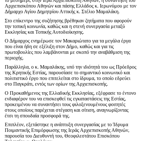
το μεσημέρι, στην Ιερά Αρχιεπισκοπή Αθηνών, η συνάντηση του
Αρχιεπισκόπου Αθηνών και πάσης Ελλάδος κ. Ιερωνύμου με τον
Δήμαρχο Αγίου Δημητρίου Αττικής κ. Στέλιο Μαμαλάκη.
Στο επίκεντρο της συζήτησης βρέθηκαν ζητήματα που αφορούν
την τοπική κοινωνία, καθώς και η στενή συνεργασία μεταξύ
Εκκλησίας και Τοπικής Αυτοδιοίκησης.
Ο Δήμαρχος ενημέρωσε τον Μακαριώτατο για τα μεγάλα έργα
που είναι ήδη σε εξέλιξη στον Δήμο, καθώς και για τις
πρωτοβουλίες που λαμβάνονται με σκοπό την αναβάθμιση της
περιοχής.
Παράλληλα, ο κ. Μαμαλάκης, υπό την ιδιότητά του ως Πρόεδρος
της Κρητικής Εστίας, παρουσίασε το σημαντικό κοινωνικό και
πολιτιστικό έργο που επιτελείται στο ίδρυμα, το οποίο εδρεύει
στο Παγκράτι, εντός των ορίων της Αρχιεπισκοπής.
Ο Προκαθήμενος της Ελλαδικής Εκκλησίας, εξέφρασε το έντονο
ενδιαφέρον του να επισκεφθεί τις εγκαταστάσεις της Εστίας,
προκειμένου να συναντήσει τους φιλοξενουμένους φοιτητές
στους οποίους παρέχεται στέγαση και σίτιση, αναγνωρίζοντας
έτσι τη σπουδαία προσφορά της.
Επιπλέον, εξετάστηκε η ανάπτυξη συνεργασίας με το Ίδρυμα
Ποιμαντικής Επιμόρφωσης της Ιεράς Αρχιεπισκοπής Αθηνών,
παρουσία του Διευθυντή του, Θεοφιλεστάτου Επισκόπου