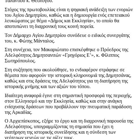
Ταλαντίου κ. Θεολόγου.
Στόχος της πρωτοβουλίας είναι η ψηφιακή ανάδειξη των ενοριών
του Αγίου Δημητρίου, καθώς και η δημιουργία ενός επετειακού
λευκώματος με θέμα «Δήμος και Εκκλησία», το οποίο θα
αποτυπώνει τη διαχρονική τους κοινή πορεία.
Τον Δήμαρχο Αγίου Δημητρίου συνόδευε ο ειδικός συνεργάτης
του, κ. Φώτης Mάνταλος.
Στη συνέχεια, τον Μακαριώτατο επισκέφθηκε ο Πρόεδρος της
Αδελφότητος Δημητσανιτών «Γρηγόριος Ε’», κ. Φίλιππος
Σωτηρόπουλος.
Στη συζήτηση που ακολούθησε, το ενδιαφέρον στράφηκε σε
θέματα που αφορούν την ιστορική κληρονομιά της Δημητσάνας,
καθώς και στις δράσεις της Αδελφότητος για τη διατήρηση της
ιστορικής μνήμης και των αξιών του τόπου.
Ιδιαίτερη αναφορά έγινε στη σημαντική προσφορά της περιοχής,
στον Ελληνισμό και την Εκκλησία, καθώς και στην ανάγκη
ενίσχυσης δράσεων που προβάλλουν την πνευματική παράδοση
της Αρκαδίας.
Ο Αρχιεπίσκοπος, εξήρε το έργο και τη διαχρονική παρουσία της
Αδελφότητος, υπογραμμίζοντας τη σημασία που έχει η
διατήρηση της ιστορικής συνείδησης και η σύνδεση των
νεότερων γενεών με τις ρίζες τους.