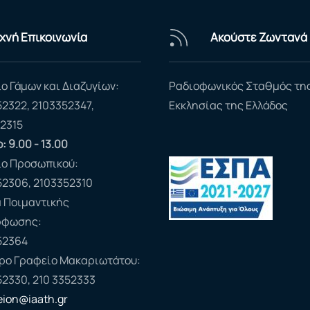
χνή Επικοινωνία
Ακούστε Ζωντανά
ο Γάμων και Διαζυγίων:
Ραδιοφωνικός Σταθμός τη
52322, 2103352347,
Εκκλησίας της Ελλάδος
2315
: 9.00 - 13.00
ίο Προσωπικού:
52306, 2103352310
 Ποιμαντικής
ρφωσης:
52364
ερο Γραφείο Μακαριωτάτου:
52330, 210 3352333
feion@iaath.gr