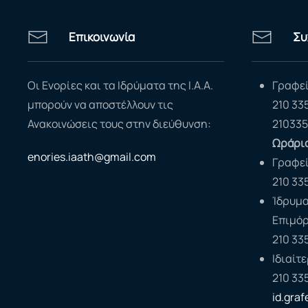
Επικοινωνία
Συ
Οι Ενορίες και τα Ιδρύματα της Ι.Α.Α.
Γραφεί
μπορούν να αποστέλλουν τις
210 33
Ανακοινώσεις τους στην διεύθυνση:
210335
Ωράριο
enories.iaath@gmail.com
Γραφε
210 33
Ίδρυμα
Επιμό
210 33
Ιδιαίτ
210 33
id.gra