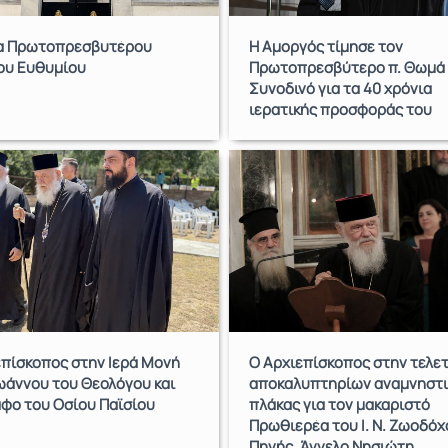
α Πρωτοπρεσβυτέρου
Η Αμοργός τίμησε τον
ου Ευθυμίου
Πρωτοπρεσβύτερο π. Θωμά
Συνοδινό για τα 40 χρόνια
ιερατικής προσφοράς του
επίσκοπος στην Ιερά Μονή
Ο Αρχιεπίσκοπος στην τελε
ωάννου του Θεολόγου και
αποκαλυπτηρίων αναμνηστι
άφο του Οσίου Παϊσίου
πλάκας για τον μακαριστό
Πρωθιερέα του Ι. Ν. Ζωοδόχ
Πηγής, Άγγελο Νησιώτη