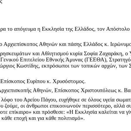
ς
ερα το απόγευμα η Εκκλησία της Ελλάδος, τον Απόστολ
ο Αρχιεπίσκοπος Αθηνών και πάσης Ελλάδος κ. Ιερώνυμ
Θρησκευμάτων και Αθλητισμού κυρία Σοφία Ζαχαράκη, ο
 Γενικού Επιτελείου Εθνικής Άμυνας (ΓΕΕΘΑ), Στρατηγός
Γεώργιος Κωστίδης, εκπρόσωποι των τοπικών αρχών, τω
ο Επίσκοπος Ευρίπου κ. Χρυσόστομος.
 Αρχιεπισκοπής Αθηνών, Επίσκοπος Χριστουπόλεως κ. Βα
 λόφο του Αρείου Πάγου, ευχήθηκε σε όλους υγεία σωματι
 ζούμε, οι άνθρωποι επικοινωνούν περισσότερο, αλλά συ
ε επίκαιρο» και πρόσθεσε: «Η Εκκλησία καλείται να γίν
α κάθε εποχή και για κάθε πολιτισμό».