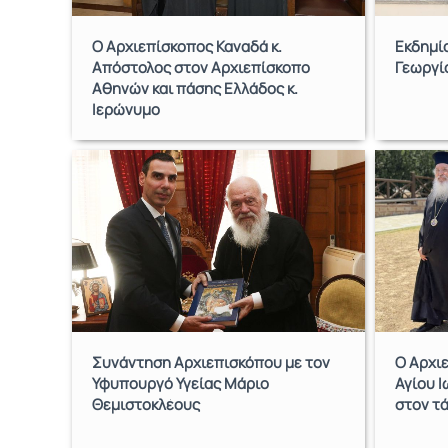
Ο Αρχιεπίσκοπος Καναδά κ.
Εκδημί
Απόστολος στον Αρχιεπίσκοπο
Γεωργί
Αθηνών και πάσης Ελλάδος κ.
Ιερώνυμο
Συνάντηση Αρχιεπισκόπου με τον
Ο Αρχι
Υφυπουργό Υγείας Μάριο
Αγίου Ι
Θεμιστοκλέους
στον τ