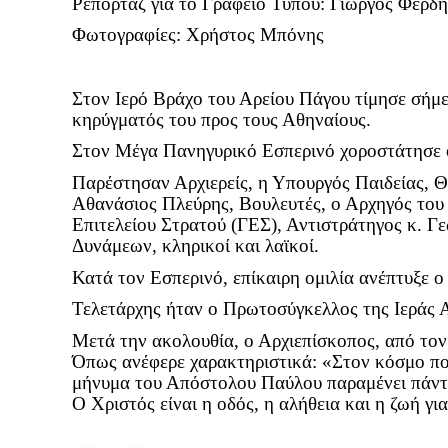
Ρεπορτάζ για το Γραφείο Τύπου: Γιώργος Φερδή
Φωτογραφίες: Χρήστος Μπόνης
Στον Ιερό Βράχο του Αρείου Πάγου τίμησε σήμ
κηρύγματός του προς τους Αθηναίους.
Στον Μέγα Πανηγυρικό Εσπερινό χοροστάτησε 
Παρέστησαν Αρχιερείς, η Υπουργός Παιδείας, 
Αθανάσιος Πλεύρης, Βουλευτές, ο Αρχηγός του
Επιτελείου Στρατού (ΓΕΣ), Αντιστράτηγος κ. 
Δυνάμεων, κληρικοί και λαϊκοί.
Κατά τον Εσπερινό, επίκαιρη ομιλία ανέπτυξε 
Τελετάρχης ήταν ο Πρωτοσύγκελλος της Ιεράς
Μετά την ακολουθία, ο Αρχιεπίσκοπος, από τον
Όπως ανέφερε χαρακτηριστικά: «Στον κόσμο που
μήνυμα του Απόστολου Παύλου παραμένει πάντοτ
Ο Χριστός είναι η οδός, η αλήθεια και η ζωή γι