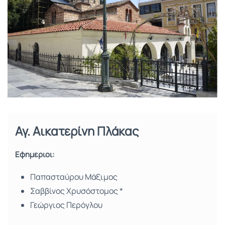
Αγ. Αικατερίνη Πλάκας
Εφημέριοι:
Παπασταύρου Μάξιμος
Σαββίνος Χρυσόστομος *
Γεώργιος Περόγλου