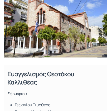
Ευαγγελισμός Θεοτόκου
Καλλιθέας
Εφημέριοι:
Γεωργίου Τιμόθεος