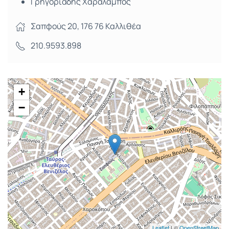
Γρηγοριάδης Χαράλαμπος
Σαπφούς 20, 176 76 Καλλιθέα
210.9593.898
+
−
Leaflet
| ©
OpenStreetMap