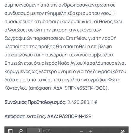
συμπυκνούμενη από την ανθρωποσυγκέντρωση σε
συνδυασμό με τον πλημμελή εξαερισμό του ναού. Η
συσσώρευση ατμοσφαιρικών ρύπων και αιθάλης έχει
αλλοιώσει σε όλη την έκταση την εικόνα των
ζωγραφικών παραστάσεων. Επιπλέον, για την ορθή
υλοποίηση της πράξης θα απαιτηθεί η επίβλεψη
αρχαιολόγου και η συνδρομή τεχνικού συμβούλου.
Σημειώνεται ότι ο Ιερός Ναός Αγίου Χαραλάμπους είναι
κηρυγμένος ως νεότερο μνημείο για τον ζωγραφικό του
διάκοσμο, από το χέρι του μεγάλου αγιογράφου Φώτη
Κόντογλου (απόφαση: AΔA: 9ΠΓΝ4653Π4-ΟΘ0).
Συνολικός Προϋπολογισμός:
2.420.980,11 €
Απόφαση ένταξης:
ΑΔΑ: ΡΛ2ΠΟΡΙΝ-12Ε