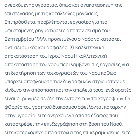
ανερχόμενης υγρασίας, όπως και ανακατασκευή της
επιστέγασης με τις κατάλληλες μονώσεις.
Επιπρόσθετα, προβλέπονται εργασίες για τις
υφιστάμενες ρηγματώσεις από τον σεισμό του
Σεπτεμβρίου 1999, προκειμένου ο Ναός να καταστεί
αντισεισμικός και ασφαλής. β) Καλλιτεχνική
αποκατάσταση του Ιερού Ναού Η καλλιτεχνική
αποκατάσταση του ναού περιλαμβάνει τις εργασίες για
τη διατήρηση των τοιχογραφιών του Ναού καθώς
υπάρχει αποφλοίωση των ζωγραφικών στρωμάτων με
κίνδυνο την απόσπαση και την απώλειά τους, ενώ ορατές
είναι οι ρωγμές σε όλη την έκταση των τοιχογραφιών. Οι
φθορές του γραπτού διακόσμου οφείλονται καταρχήν
στην υγρασία, είτε ανερχόμενη από το έδαφος που
καταστρέφει την επιζωγράφηση στη βάση του Ναού,
είτε κατερχόμενη από αστοχία της επικεραμώσεως, είτε